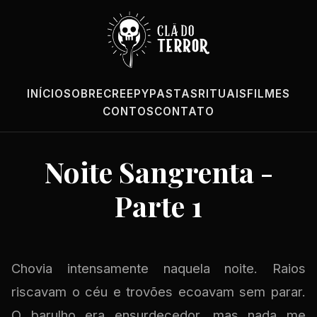
INÍCIO
SOBRE
CREEPYPASTAS
RITUAIS
FILMES
CONTOS
CONTATO
Noite Sangrenta -
Parte 1
Chovia intensamente naquela noite. Raios
riscavam o céu e trovões ecoavam sem parar.
O barulho era ensurdecedor, mas nada me