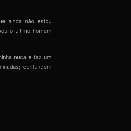
ue ainda não estou
sou o último homem
 minha nuca e faz um
uminadas; confundem