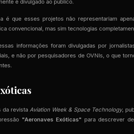
ente é divulgado ao público.
da é que esses projetos não representariam ape
ica convencional, mas sim tecnologias completamen
essas informações foram divulgadas por jornalista
ais, e não por pesquisadores de OVNIs, o que tor
ntes.
xóticas
 da revista
Aviation Week & Space Technology
, pu
xpressão
"Aeronaves Exóticas"
para descrever de