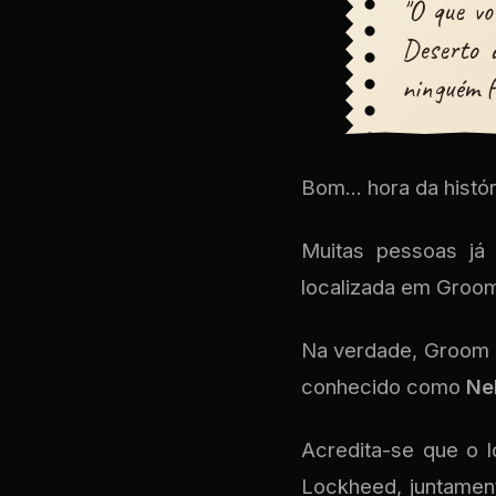
"O que vo
Deserto 
ninguém f
Bom... hora da hist
Muitas pessoas já 
localizada em Groom
Na verdade, Groom 
conhecido como
Ne
Acredita-se que o l
Lockheed, juntamen