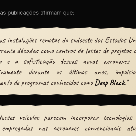
as publicações afirmam que:
s instalações remotas do sudoeste dos Estados U
urante décadas como centros de testes de projetos cl
o e a sofisticação dessas novas aeronaves 
ativamente durante os últimos anos, impulsi
mento de programas conhecidos como
Deep Black
."
desses veículos parecem incorporar tecnologias
 empregadas nas aeronaves convencionais atu