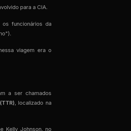
nvolvido para a CIA.
 os funcionários da
ho").
 nessa viagem era o
ram a ser chamados
(TTR)
, localizado na
e Kelly Johnson, no