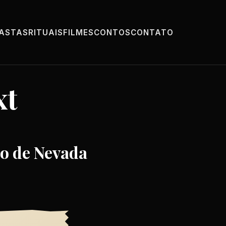
PASTAS
RITUAIS
FILMES
CONTOS
CONTATO
xt
to de Nevada