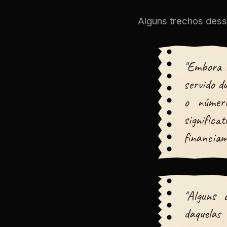
Alguns trechos dess
"Embora a
servido d
o númer
signific
financia
"Alguns 
daquelas