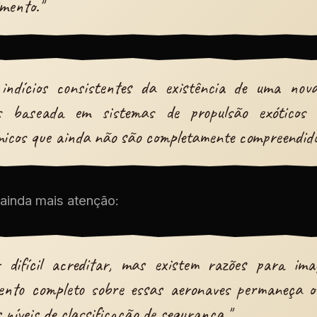
imento."
 indícios consistentes da existência de uma nova
s baseada em sistemas de propulsão exóticos 
icos que ainda não são completamente compreendido
ainda mais atenção:
r difícil acreditar, mas existem razões para ima
ento completo sobre essas aeronaves permaneça oc
 níveis de classificação de segurança."