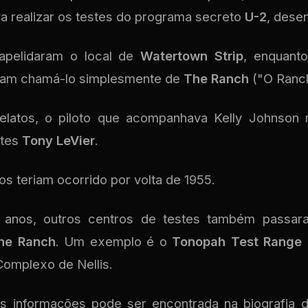
ra realizar os testes do programa secreto
U-2
, dese
apelidaram o local de
Watertown Strip
, enquanto
am chamá-lo simplesmente de
The Ranch
("O Ranc
elatos, o piloto que acompanhava Kelly Johnson
stes
Tony LeVier
.
s teriam ocorrido por volta de 1955.
anos, outros centros de testes também passa
he Ranch
. Um exemplo é o
Tonopah Test Range 
Complexo de Nellis.
s informações pode ser encontrada na biografia d