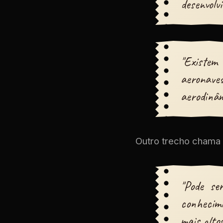
desenvolv
"Existem
aeronave
aerodinâm
Outro trecho chama 
"Pode se
conhecim
mais altos