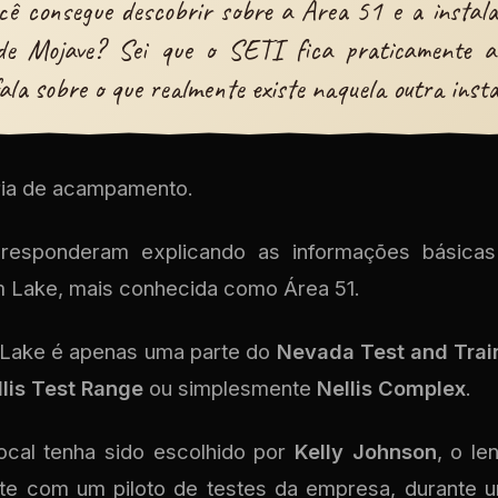
cê consegue descobrir sobre a Área 51 e a instal
de Mojave? Sei que o SETI fica praticamente a
ala sobre o que realmente existe naquela outra insta
ória de acampamento.
responderam explicando as informações básicas
 Lake, mais conhecida como Área 51.
Lake é apenas uma parte do
Nevada Test and Trai
llis Test Range
ou simplesmente
Nellis Complex
.
ocal tenha sido escolhido por
Kelly Johnson
, o le
te com um piloto de testes da empresa, durante