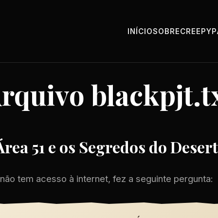
INÍCIO
SOBRE
CREEPY
rquivo blackpjt.t
Área 51 e os Segredos do Deser
ão tem acesso à internet, fez a seguinte pergunta: