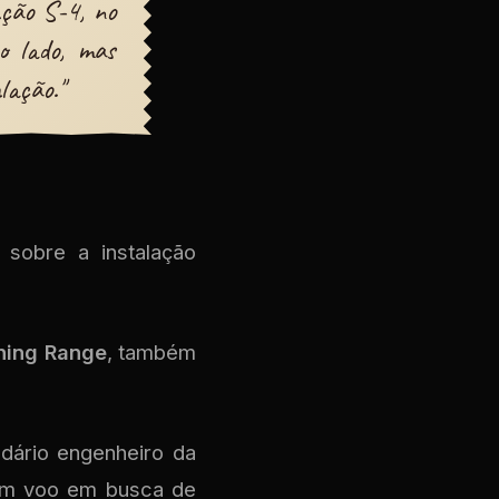
ação S-4, no
o lado, mas
lação."
 sobre a instalação
ning Range
, também
ndário engenheiro da
 um voo em busca de