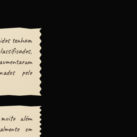
nidos tenham
assificados,
aumentaram
onados pelo
 muito além
almente em