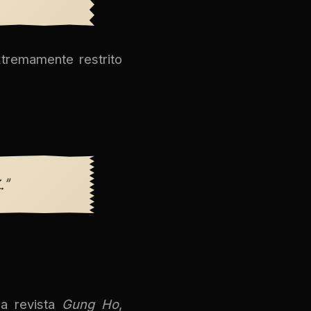
xtremamente restrito
."
na revista
Gung Ho
,