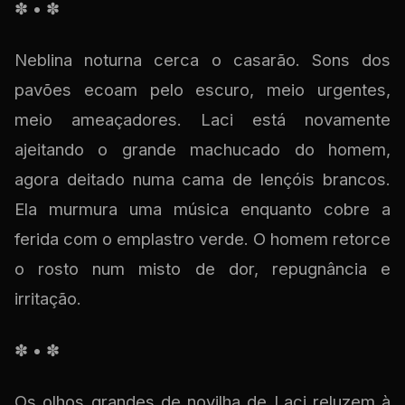
✽ • ✽
Neblina noturna cerca o casarão. Sons dos
pavões ecoam pelo escuro, meio urgentes,
meio ameaçadores. Laci está novamente
ajeitando o grande machucado do homem,
agora deitado numa cama de lençóis brancos.
Ela murmura uma música enquanto cobre a
ferida com o emplastro verde. O homem retorce
o rosto num misto de dor, repugnância e
irritação.
✽ • ✽
Os olhos grandes de novilha de Laci reluzem à