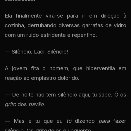
Ela finalmente vira-se para ir em direção à
cozinha, derrubando diversas garrafas de vidro
com um ruído estridente e repentino.
— Silêncio, Laci. Silêncio!
A jovem fita o homem, que hiperventila em
reação ao emplastro dolorido.
— De noite não tem silêncio aqui, tu sabe. Ó os
grito
dos
pavão
.
— Mas é tu que eu
tô
dizendo
para
fazer
silêncio. Os
grito
deles eu aguento.