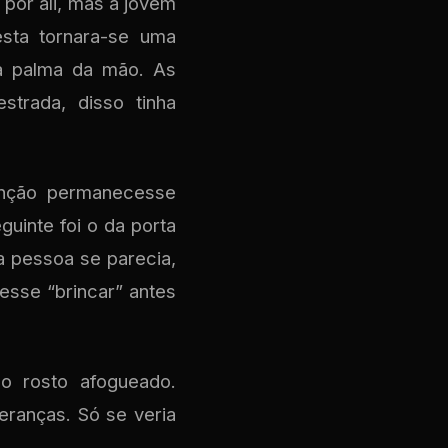
 por ali, mas a jovem
esta tornara-se uma
 a palma da mão. As
trada, disso tinha
enção permanecesse
uinte foi o da porta
a pessoa se parecia,
esse “brincar” antes
o rosto afogueado.
eranças. Só se veria