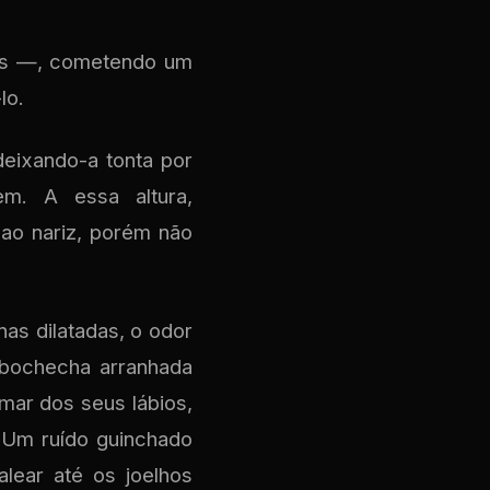
tas —, cometendo um
lo.
deixando-a tonta por
m. A essa altura,
 ao nariz, porém não
nas dilatadas, o odor
 bochecha arranhada
mar dos seus lábios,
 Um ruído guinchado
lear até os joelhos