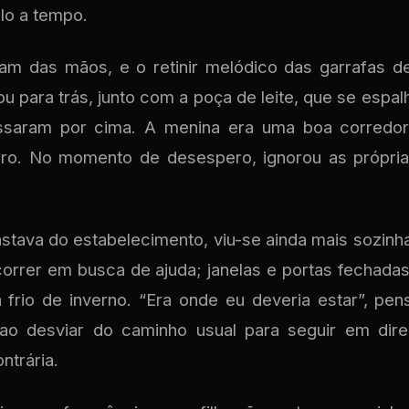
lo a tempo.
am das mãos, e o retinir melódico das garrafas d
u para trás, junto com a poça de leite, que se esp
ssaram por cima. A menina era uma boa corredor
ro. No momento de desespero, ignorou as próprias
stava do estabelecimento, viu-se ainda mais sozinh
rrer em busca de ajuda; janelas e portas fechada
rio de inverno. “Era onde eu deveria estar”, pen
o ao desviar do caminho usual para seguir em dir
ntrária.