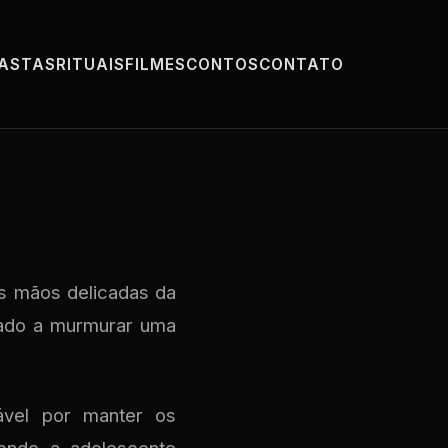
PASTAS
RITUAIS
FILMES
CONTOS
CONTATO
s mãos delicadas da
cado a murmurar uma
vel por manter os