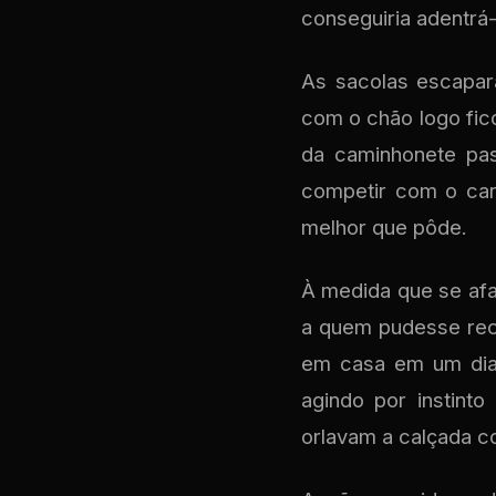
conseguiria adentrá-
As sacolas escapar
com o chão logo fico
da caminhonete pa
competir com o car
melhor que pôde.
À medida que se afa
a quem pudesse reco
em casa em um dia f
agindo por instint
orlavam a calçada co