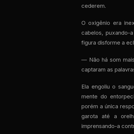
cederem.
O oxigênio era ine
cabelos, puxando-a
figura disforme a ec
— Não há som mais 
captaram as palavr
Ela engoliu o sang
mente do entorpeci
porém a única respo
garota até a orel
imprensando-a contr