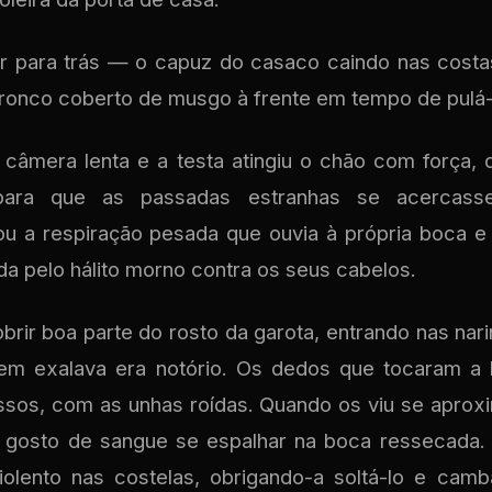
har para trás — o capuz do casaco caindo nas cos
 tronco coberto de musgo à frente em tempo de pulá-
âmera lenta e a testa atingiu o chão com força, 
 para que as passadas estranhas se acercasse
ou a respiração pesada que ouvia à própria boca e
da pelo hálito morno contra os seus cabelos.
brir boa parte do rosto da garota, entrando nas nari
m exalava era notório. Os dedos que tocaram a
sos, com as unhas roídas. Quando os viu se aproxi
 gosto de sangue se espalhar na boca ressecada.
olento nas costelas, obrigando-a soltá-lo e camba