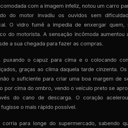
incomodada com a imagem infeliz, notou um carro pa
ído do motor invadiu os ouvidos sem dificulda
cal. O vidro fumê a impedia de enxergar quem, s
co do motorista. A sensação incômoda aumentou 
desde a sua chegada para fazer as compras.
ar, puxando o capuz para cima e o colocando co
içados, graças ao clima daquela tarde cinzenta. O
não o suficiente para criar uma boa margem de s
do por cima do ombro, vendo o veículo preto se apr
avés do cano de descarga. O coração acelerou
fugisse o mais rápido possível.
 corria para longe do supermercado, sabendo qu