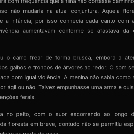
ra com frequência que a filha não cortasse caminho
sso não mudaria na atual conjuntura. Aquela flor
 a infância, por isso conhecia cada canto com
ivência aumentavam conforme se afastava da es
ou o carro frear de forma brusca, embora a at
dos galhos e troncos de árvores ao redor. O som seg
ada com igual violência. A menina não sabia como 
or ágil ou não. Talvez empunhasse uma arma e quis
tenções ferais.
va no peito, com o suor escorrendo ao longo d
 da floresta em breve, contudo não se permitiu esp
oleira da porta de casa.