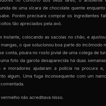
edores no conforto dos seus lares; o ambiente 
munida de uma xícara de chocolate quente enquanto 
sabe. Porém precisara comprar os ingredientes fal
coitos tão apreciados pela avó.
 instante, colocando as sacolas no chão, e ajustou 
s mangas, o que solucionou boa parte do incômodo 
e conta, pisara no rosto jovial de uma colega de turm
a uma foto da garota desaparecida há duas semanas
s e moradores ajudaram a polícia na procura e,
nto algum. Uma fuga inconsequente com um namor
 comentada.
vermelho não acreditava nisso.