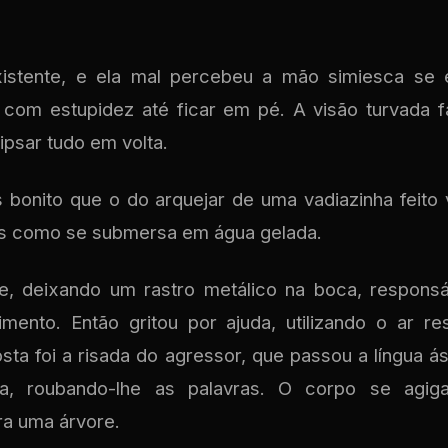
xistente, e ela mal percebeu a mão simiesca s
 com estupidez até ficar em pé. A visão turvada
lipsar tudo em volta.
bonito que o do arquejar de uma vadiazinha feito
as como se submersa em água gelada.
ue, deixando um rastro metálico na boca, responsá
mento. Então gritou por ajuda, utilizando o ar re
sta foi a risada do agressor, que passou a língua 
ha, roubando-lhe as palavras. O corpo se agig
a uma árvore.