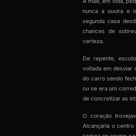
A mãe, em vida, pedi
nunca a ouvira e i
segunda casa desde
chances de sobrev
certeza.
De repente, escut
voltada em desviar 
do carro sendo fech
ou se era um corred
de concretizar as in
O coração troveja
Alcançaria o centro
segura ao cruzar a s