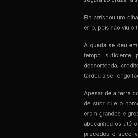
Ela arriscou um ol
erro, pois não viu o
A queda se deu em c
tempo suficiente
desnorteada, credit
tardou a ser engolfa
Apesar de a terra co
de suor que o home
eram grandes e gros
abocanhou-os até o
precedeu o soco vi