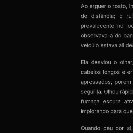
Ao erguer o rosto, 
de distância; o ru
prevalecente no lo
observava-a do ban
veículo estava ali 
Ela desviou o olh
cabelos longos e er
apressados, porém 
segui-la. Olhou rápi
fumaça escura atr
implorando para que 
Quando deu por si,