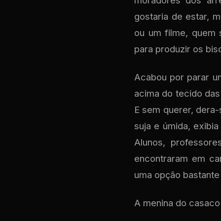
moradores dos arr
gostaria de estar, 
ou um filme, quem 
para produzir os bis
Acabou por parar um
acima do tecido da
E sem querer, dera-s
suja e úmida, exibi
Alunos, professore
encontraram em ca
uma opção bastante
A menina do casaco 