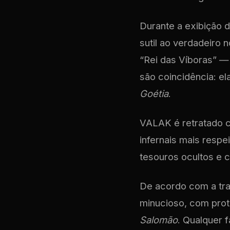
Durante a exibição 
sutil ao verdadeiro
“Rei das Víboras” —
são coincidência: el
Goétia
.
VALAK é retratado
infernais mais respe
tesouros ocultos e 
De acordo com a trad
minucioso, com prot
Salomão
. Qualquer 