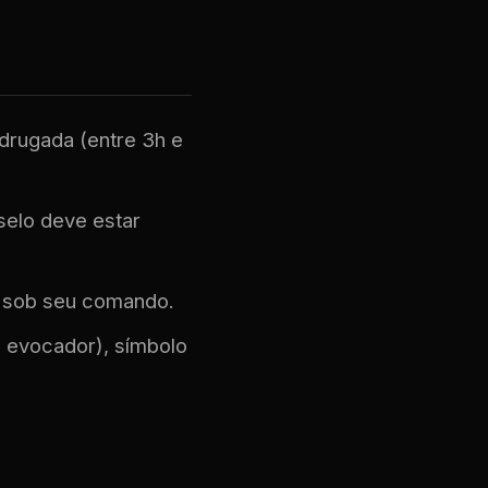
adrugada (entre 3h e
selo deve estar
 sob seu comando.
o evocador), símbolo