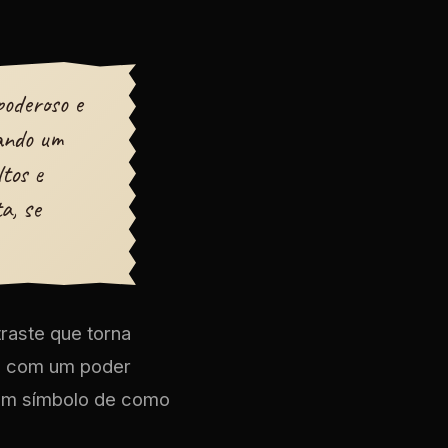
poderoso e
ando um
tos e
a, se
traste que torna
da com um poder
 um símbolo de como