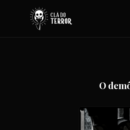
O demôn