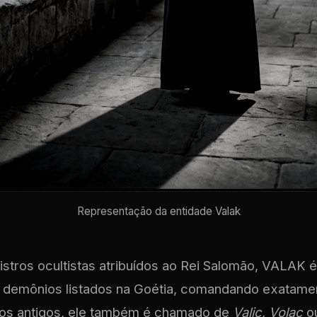
Representação da entidade Valak
istros ocultistas atribuídos ao Rei Salomão, VALAK
 demônios listados na Goétia, comandando exatam
rios antigos, ele também é chamado de
Valic
,
Volac
o