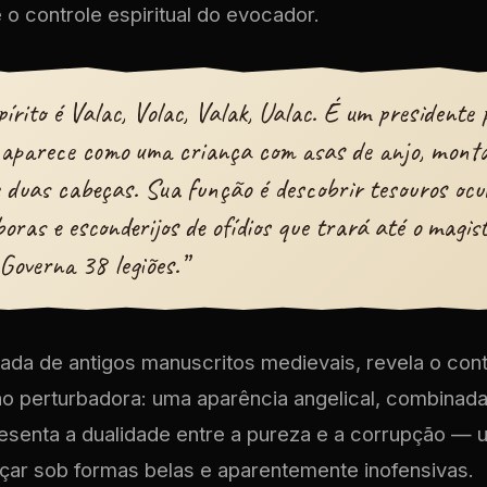
 o controle espiritual do evocador.
pírito é Valac, Volac, Valak, Ualac. É um presidente 
 aparece como uma criança com asas de anjo, mont
 duas cabeças. Sua função é descobrir tesouros ocul
boras e esconderijos de ofídios que trará até o magist
 Governa 38 legiões.”
rada de antigos manuscritos medievais, revela o con
o perturbadora: uma aparência angelical, combina
resenta a dualidade entre a pureza e a corrupção —
rçar sob formas belas e aparentemente inofensivas.