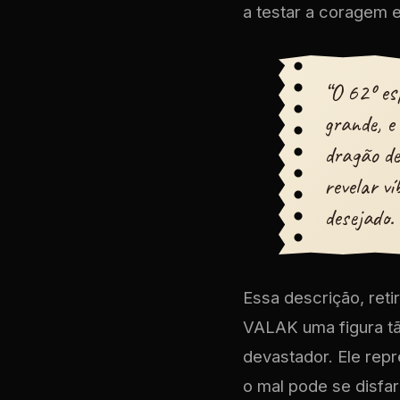
a testar a coragem e
“O 62º es
grande, e
dragão de
revelar ví
desejado.
Essa descrição, reti
VALAK uma figura tã
devastador. Ele rep
o mal pode se disfa