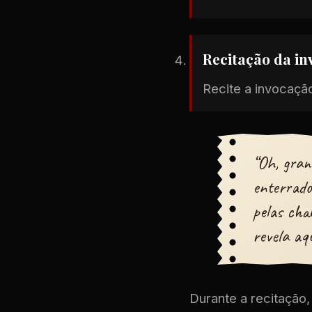
Recitação da i
Recite a invocaçã
“Oh, gran
enterrado
pelas cha
revela aq
Durante a recitação,