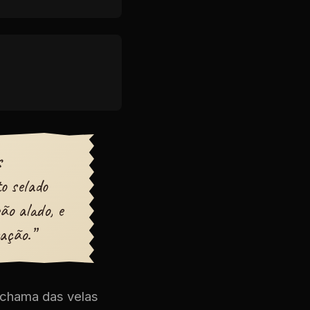
s
o selado
ão alado, e
ação.”
a chama das velas