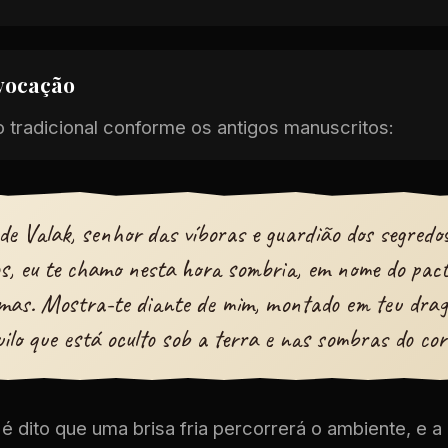
nvocação
o tradicional conforme os antigos manuscritos:
de Valak, senhor das víboras e guardião dos segredo
s, eu te chamo nesta hora sombria, em nome do pact
mas. Mostra-te diante de mim, montado em teu drag
uilo que está oculto sob a terra e nas sombras do cor
 é dito que uma brisa fria percorrerá o ambiente, e 