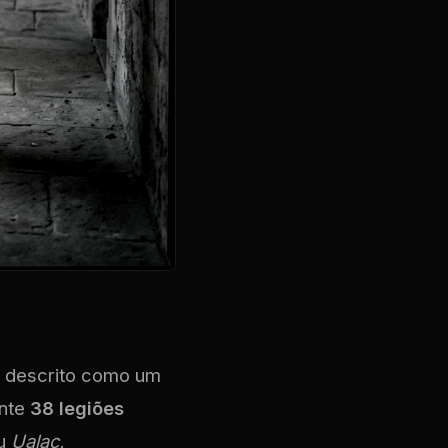
 é descrito como um
ente
38 legiões
u
Ualac
.