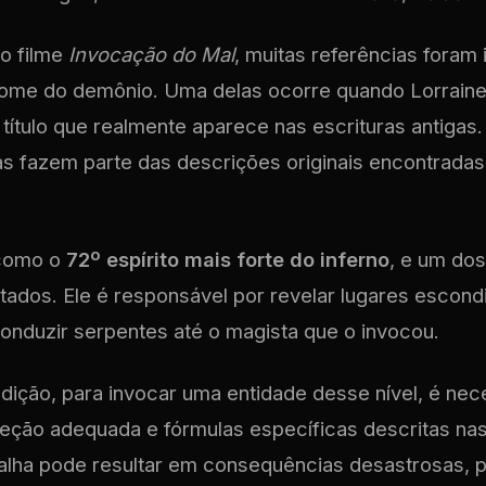
do filme
Invocação do Mal
, muitas referências foram
 nome do demônio. Uma delas ocorre quando Lorrain
 título que realmente aparece nas escrituras antiga
as fazem parte das descrições originais encontradas
 como o
72º espírito mais forte do inferno
, e um do
itados. Ele é responsável por revelar lugares escond
conduzir serpentes até o magista que o invocou.
ição, para invocar uma entidade desse nível, é nece
eção adequada e fórmulas específicas descritas na
falha pode resultar em consequências desastrosas, 