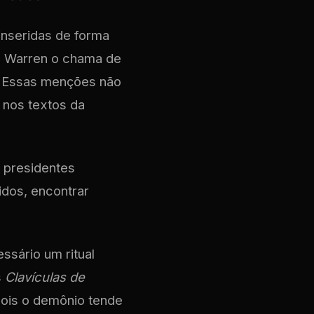
 inseridas de forma
e Warren o chama de
s. Essas menções não
 nos textos da
s presidentes
idos, encontrar
ssário um ritual
s
Clavículas de
pois o demônio tende