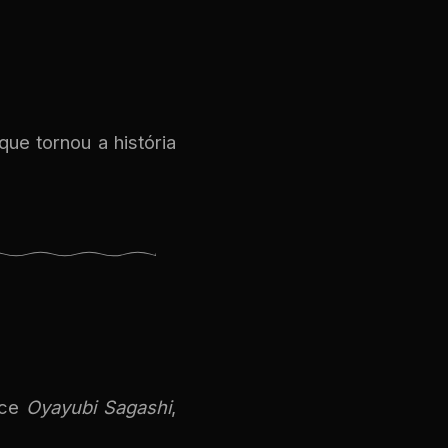
ue tornou a história
nce
Oyayubi Sagashi
,