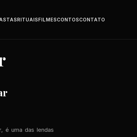
PASTAS
RITUAIS
FILMES
CONTOS
CONTATO
r
ar
r
, é uma das lendas