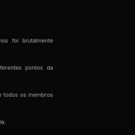
os foi brutalmente
iferentes pontos da
te todos os membros
do
.