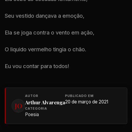
Seu vestido dançava a emoção,
Ela se joga contra o vento em ação,
O liquido vermelho tingia o chão.
Eu vou contar para todos!
AUTOR
PUBLICADO EM
Arthur Alvarenga
20 de março de 2021
JO
CATEGORIA
Poesia