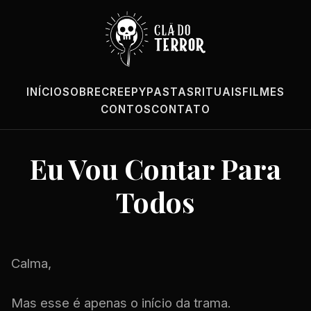
INÍCIO
SOBRE
CREEPYPASTAS
RITUAIS
FILMES
CONTOS
CONTATO
Eu Vou Contar Para
Todos
Calma,
Mas esse é apenas o início da trama.