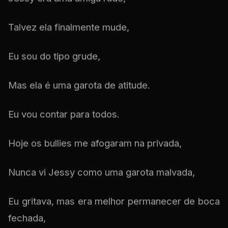
Talvez ela finalmente mude,
Eu sou do tipo grude,
Mas ela é uma garota de atitude.
Eu vou contar para todos.
Hoje os bullies me afogaram na privada,
Nunca vi Jessy como uma garota malvada,
Eu gritava, mas era melhor permanecer de boca
fechada,