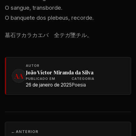
O sangue, transborde.
O banquete dos plebeus, recorde.
墓石ヲカラカエバ 全テガ墜チル。
AUTOR
João Víctor Miranda da Silva
AA
PUBLICADO EM
CATEGORIA
26 de janeiro de 2025
Poesia
ANTERIOR