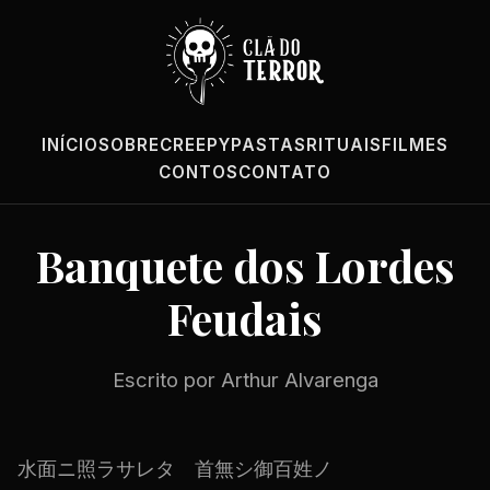
INÍCIO
SOBRE
CREEPYPASTAS
RITUAIS
FILMES
CONTOS
CONTATO
Banquete dos Lordes
Feudais
Escrito por Arthur Alvarenga
水面ニ照ラサレタ 首無シ御百姓ノ