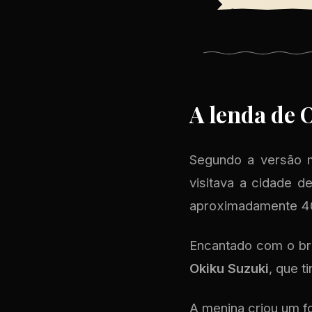
A lenda de 
Segundo a versão m
visitava a cidade 
aproximadamente 40
Encantado com o bri
Okiku Suzuki
, que t
A menina criou um fo