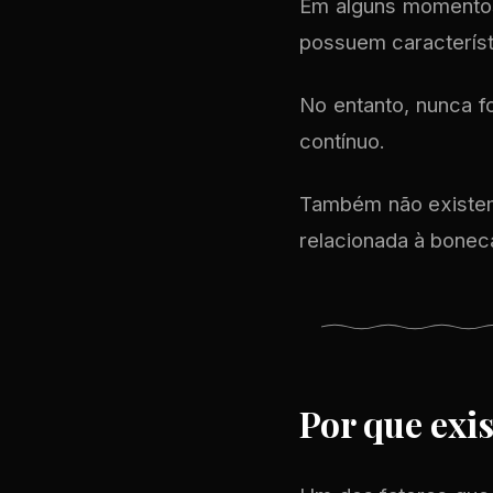
Em alguns momentos
possuem caracterís
No entanto, nunca f
contínuo.
Também não existem 
relacionada à bonec
Por que exi