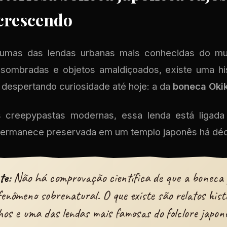
crescendo
umas das lendas urbanas mais conhecidas do mun
ssombradas e objetos amaldiçoados, existe uma hi
 despertando curiosidade até hoje: a da
boneca Oki
s creepypastas modernas, essa lenda está liga
 permanece preservada em um templo japonês há dé
te:
Não há comprovação científica de que a boneca
fenômeno sobrenatural. O que existe são relatos histó
os e uma das lendas mais famosas do folclore japon