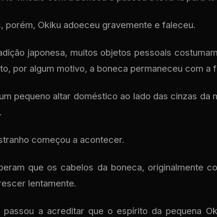
, porém, Okiku adoeceu gravemente e faleceu.
adição japonesa, muitos objetos pessoais costumam
nto, por algum motivo, a boneca permaneceu com a fa
 um pequeno altar doméstico ao lado das cinzas da 
.
estranho começou a acontecer.
beram que os cabelos da boneca, originalmente co
rescer lentamente.
a passou a acreditar que o espírito da pequena O