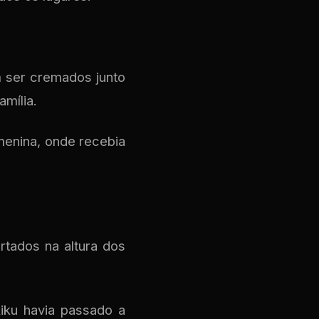
 ser cremados junto
mília.
menina, onde recebia
rtados na altura dos
kiku havia passado a