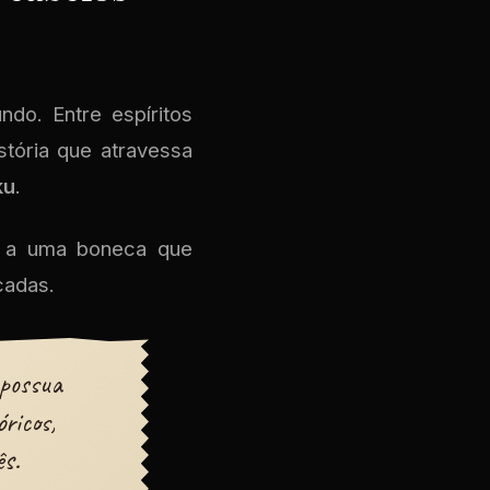
do. Entre espíritos
stória que atravessa
ku
.
da a uma boneca que
cadas.
 possua
ricos,
ês.