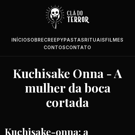
INÍCIO
SOBRE
CREEPYPASTAS
RITUAIS
FILMES
CONTOS
CONTATO
Kuchisake Onna - A
mulher da boca
cortada
Kuchisake-onna: a