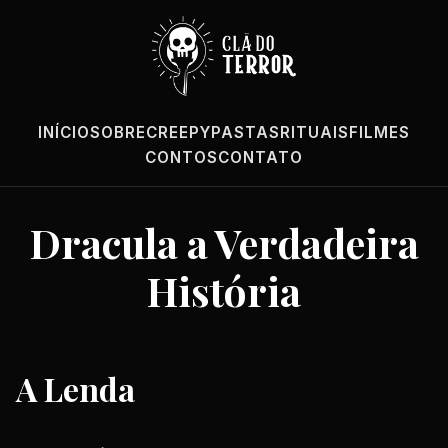
INÍCIO
SOBRE
CREEPYPASTAS
RITUAIS
FILMES
CONTOS
CONTATO
Dracula a Verdadeira
História
A Lenda