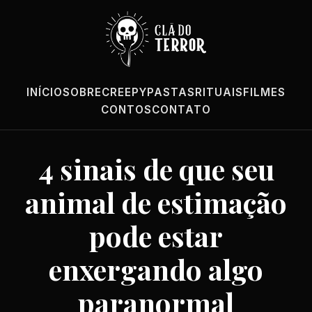
INÍCIO
SOBRE
CREEPYPASTAS
RITUAIS
FILMES
CONTOS
CONTATO
4 sinais de que seu
animal de estimação
pode estar
enxergando algo
paranormal