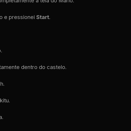
ompletamente a tela do Mario.
vo e pressionei
Start
.
.
tamente dentro do castelo.
h.
itu.
a.