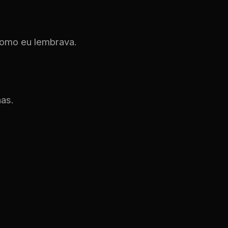
como eu lembrava.
has.