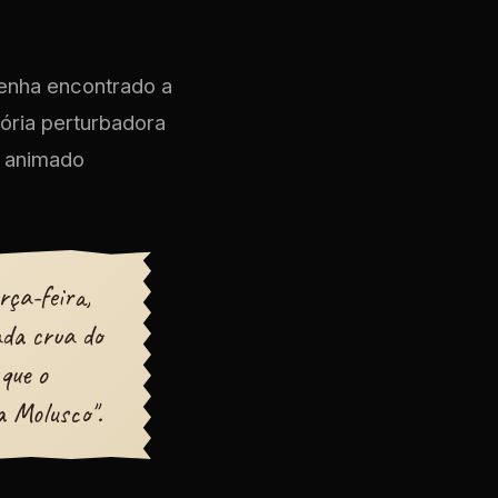
tenha encontrado a
ória perturbadora
o animado
rça-feira,
ada crua do
que o
la Molusco".