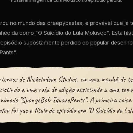
Possivel imagem de Lula Molusco no episódio perdido
urou no mundo das creepypastas, é provável que já 
hecida como "O Suicídio do Lula Molusco". Esta hist
 episódio supostamente perdido do popular desenh
ants".
nternos de Nickelodeon Studios, em uma manhã de te
sistindo a uma sala de edição assistindo a uma tom
nimado "SpongeBob SquarePants". A primeira coisa 
tou foi que o título do episódio era "O Suicídio do Lu