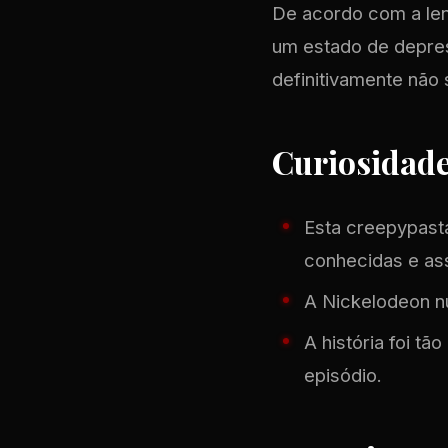
De acordo com a le
um estado de depres
definitivamente não 
Curiosidad
Esta creepypasta
conhecidas e as
A Nickelodeon nu
A história foi t
episódio.