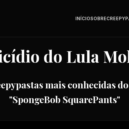
INÍCIO
SOBRE
CREEPY
icídio do Lula Mo
epypastas mais conhecidas do
"SpongeBob SquarePants"