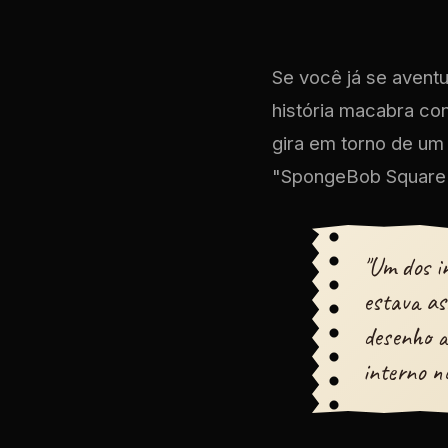
Se você já se avent
história macabra con
gira em torno de um
"SpongeBob SquareP
"Um dos i
estava as
desenho a
interno no