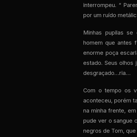
interrompeu. “ Pare
por um ruído metáli
Minhas pupilas se
homem que antes fa
enorme poça escarl
estado. Seus olhos 
desgraçado…ria…
Com o tempo os vi
aconteceu, porém tar
na minha frente, em
pude ver o sangue c
negros de Tom, que 