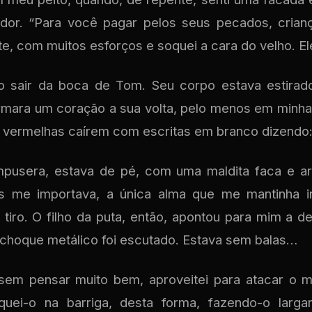
or. “Para você pagar pelos seus pecados, crianç
e, com muitos esforços e soquei a cara do velho. E
ro sair da boca de Tom. Seu corpo estava estirad
rmara um coração a sua volta, pelo menos em minh
as vermelhas caírem com escritas em branco dizendo: 
mpusera, estava de pé, com uma maldita faca e 
is me importava, a única alma que me mantinha in
o tiro. O filho da puta, então, apontou para mim a 
 choque metálico foi escutado. Estava sem balas…
em pensar muito bem, aproveitei para atacar o m
uei-o na barriga, desta forma, fazendo-o larga