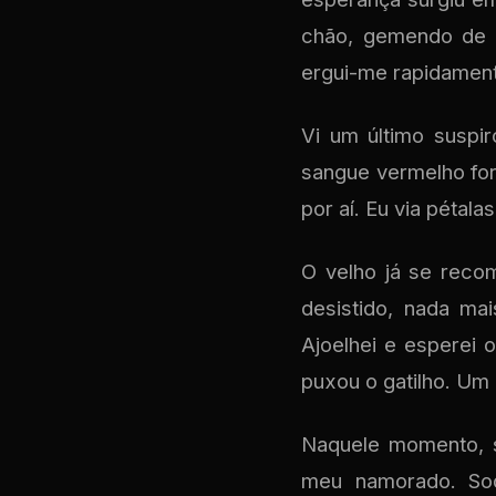
chão, gemendo de d
ergui-me rapidament
Vi um último suspi
sangue vermelho fo
por aí. Eu via pétal
O velho já se reco
desistido, nada ma
Ajoelhei e esperei 
puxou o gatilho. Um
Naquele momento, s
meu namorado. Soq