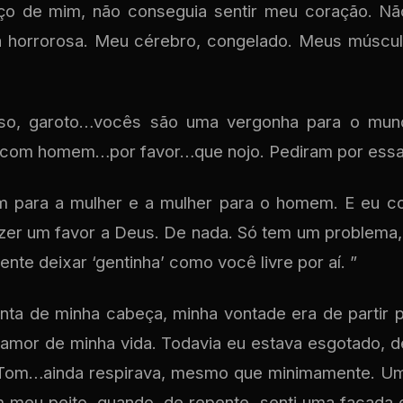
o de mim, não conseguia sentir meu coração. Nã
a horrorosa. Meu cérebro, congelado. Meus múscul
sso, garoto…vocês são uma vergonha para o mun
com homem…por favor…que nojo. Pediram por essa
 para a mulher e a mulher para o homem. E eu 
azer um favor a Deus. De nada. Só tem um problema,
te deixar ‘gentinha’ como você livre por aí. ”
ta de minha cabeça, minha vontade era de partir 
o amor de minha vida. Todavia eu estava esgotado, d
e Tom…ainda respirava, mesmo que minimamente. U
 meu peito, quando, de repente, senti uma facada