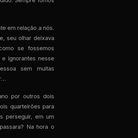
edido. Sempre fomos
te em relação a nós.
e, seu olhar deixava
, como se fossemos
 e ignorantes nesse
pessoa sem muitas
ir…
no por outros dois
is quarteirões para
s perseguir, em um
 passara? Na hora o