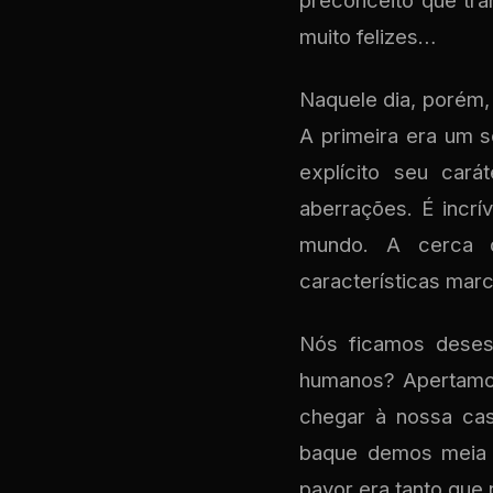
preconceito que tr
muito felizes…
Naquele dia, porém,
A primeira era um s
explícito seu car
aberrações. É incr
mundo. A cerca d
características mar
Nós ficamos deses
humanos? Apertamos
chegar à nossa ca
baque demos meia v
pavor era tanto que