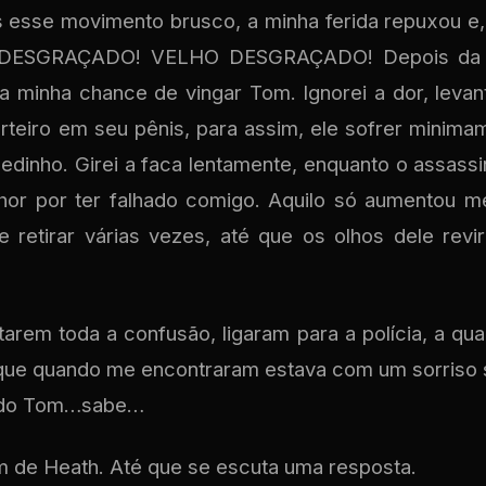
s esse movimento brusco, a minha ferida repuxou 
r. DESGRAÇADO! VELHO DESGRAÇADO! Depois da 
a minha chance de vingar Tom. Ignorei a dor, levant
rteiro em seu pênis, para assim, ele sofrer minimam
dinho. Girei a faca lentamente, enquanto o assassi
or por ter falhado comigo. Aquilo só aumentou me
e retirar várias vezes, até que os olhos dele revi
arem toda a confusão, ligaram para a polícia, a qu
que quando me encontraram estava com um sorriso s
ado Tom…sabe…
 de Heath. Até que se escuta uma resposta.