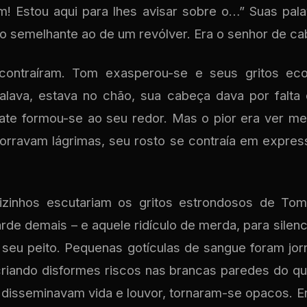
m! Estou aqui para lhes avisar sobre o…” Suas pal
co semelhante ao de um revólver. Era o senhor de ca
 contraíram. Tom exasperou-se e seus gritos ec
lava, estava no chão, sua cabeça dava por falt
ate formou-se ao seu redor. Mas o pior era ver m
jorravam lágrimas, seu rosto se contraía em express
zinhos escutariam os gritos estrondosos de Tom
de demais – e aquele ridículo de merda, para silenci
 seu peito. Pequenas gotículas de sangue foram jo
riando disformes riscos nas brancas paredes do qua
disseminavam vida e louvor, tornaram-se opacos. 