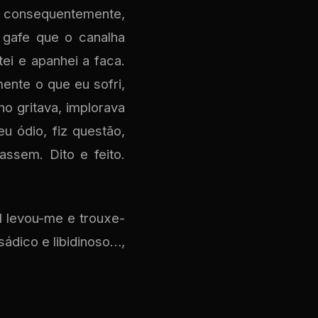
e, consequentemente,
gafe que o canalha
ei e apanhei a faca.
ente o que eu sofri,
no gritava, implorava
u ódio, fiz questão,
rassem. Dito e feito.
al levou-me e trouxe-
ádico e libidinoso…,