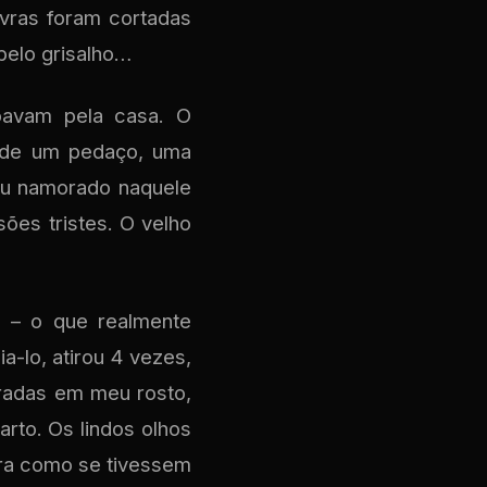
avras foram cortadas
belo grisalho…
oavam pela casa. O
a de um pedaço, uma
eu namorado naquele
ões tristes. O velho
 – o que realmente
a-lo, atirou 4 vezes,
rradas em meu rosto,
rto. Os lindos olhos
Era como se tivessem