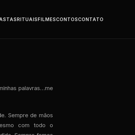
PASTAS
RITUAIS
FILMES
CONTOS
CONTATO
 minhas palavras…me
ade. Sempre de mãos
 mesmo com todo o