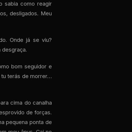
o sabia como reagir
os, desligados. Meu
do. Onde já se viu?
 desgraça.
como bom seguidor e
 tu terás de morrer…
para cima do canalha
esprovido de forças.
ma pequena ponta de
 em meu ânus. Cai no