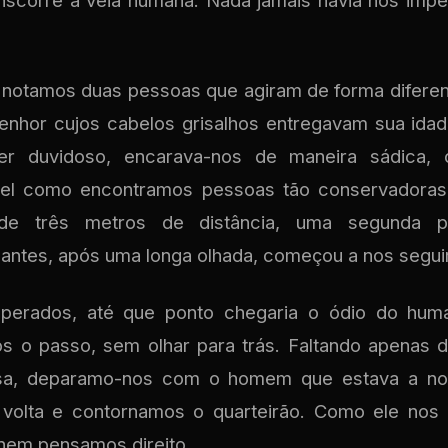
anscorre a veia humana. Nada jamais havia nos imp
 notamos duas pessoas que agiram de forma diferen
enhor cujos cabelos grisalhos entregavam sua idad
áter duvidoso, encarava-nos de maneira sádica
ível como encontramos pessoas tão conservadoras
e três metros de distância, uma segunda 
cantes, após uma longa olhada, começou a nos segu
perados, até que ponto chegaria o ódio do huma
 o passo, sem olhar para trás. Faltando apenas do
sa, deparamo-nos com o homem que estava a no
olta e contornamos o quarteirão. Como ele nos
 nem pensamos direito.