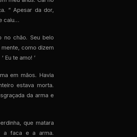
a. ” Apesar da dor,
le caiu…
o no chão. Seu belo
a mente, como dizem
‘ Eu te amo! ’
arma em mãos. Havia
teiro estava morta.
desgraçada da arma e
erdinha, que matara
r a faca e a arma.