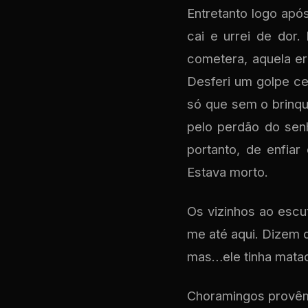
Entretanto logo apó
cai e urrei de do
cometera, aquela er
Desferi um golpe ce
só que sem o brinque
pelo perdão do senh
portanto, de enfiar 
Estava morto.
Os vizinhos ao escut
me até aqui. Dizem 
mas…ele tinha mat
Choramingos provêm