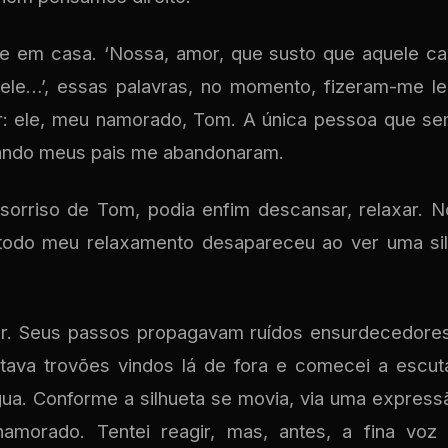
te em casa. ‘Nossa, amor, que susto que aquele ca
ele…’, essas palavras, no momento, fizeram-me l
er: ele, meu namorado, Tom. A única pessoa que se
ando meus pais me abandonaram.
sorriso de Tom, podia enfim descansar, relaxar. N
 todo meu relaxamento desapareceu ao ver uma sil
. Seus passos propagavam ruídos ensurdecedores,
tava trovões vindos lá de fora e comecei a escut
gua. Conforme a silhueta se movia, via uma expressã
amorado. Tentei reagir, mas, antes, a fina voz