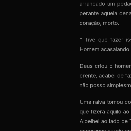
arrancado um pedaç
perante aquela cen
coração, morto.
“ Tive que fazer i
Homem acasalando 
Deus criou o homem
crente, acabei de f
não posso simplesmen
Uma raiva tomou con
que fizera aquilo a
Ajoelhei ao lado d
esperança surgiu em