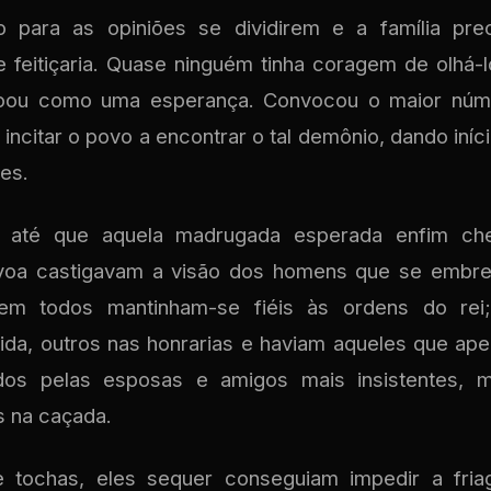
para as opiniões se dividirem e a família pre
de feitiçaria. Quase ninguém tinha coragem de olhá-
 soou como uma esperança. Convocou o maior nú
incitar o povo a encontrar o tal demônio, dando iní
es.
 até que aquela madrugada esperada enfim che
voa castigavam a visão dos homens que se embr
em todos mantinham-se fiéis às ordens do re
da, outros nas honrarias e haviam aqueles que ap
ados pelas esposas e amigos mais insistentes,
s na caçada.
tochas, eles sequer conseguiam impedir a fria