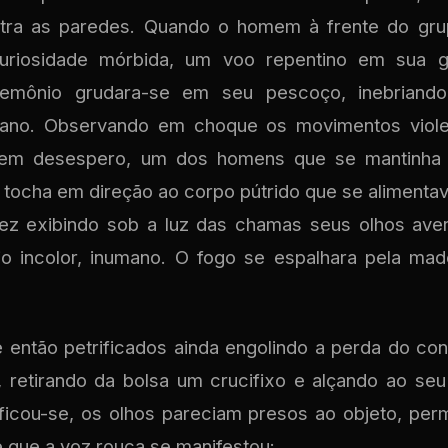
ra as paredes. Quando o homem à frente do grup
riosidade mórbida, um voo repentino em sua g
demônio grudara-se em seu pescoço, inebriand
mano. Observando em choque os movimentos viole
 em desespero, um dos homens que se mantinha 
a tocha em direção ao corpo pútrido que se alimenta
ez exibindo sob a luz das chamas seus olhos averm
o incolor, inumano. O fogo se espalhara pela mad
é então petrificados ainda engolindo a perda do con
a, retirando da bolsa um crucifixo e alçando ao se
ificou-se, os olhos pareciam presos ao objeto, perm
té que a voz rouca se manifestou: