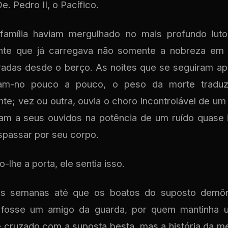
e. Pedro II, o Pacífico.
família haviam mergulhado no mais profundo lut
ante que já carregava não somente a nobreza e
radas desde o berço. As noites que se seguiram a
ram-no pouco a pouco, o peso da morte traduz
e; vez ou outra, ouvia o choro incontrolável de u
m a seus ouvidos na potência de um ruído quase in
nspassar por seu corpo.
-lhe a porta, ele sentia isso.
s semanas até que os boatos do suposto demô
fosse um amigo da guarda, por quem mantinha u
se cruzado com a suposta besta, mas a história da m