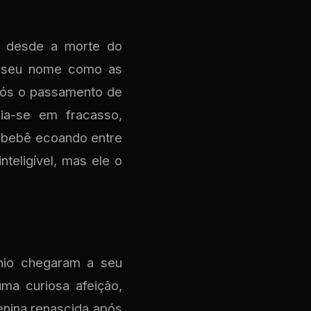
o desde a morte do
m seu nome como as
pós o passamento de
ia-se em fracasso,
m bebê ecoando entre
teligível, mas ele o
nio chegaram a seu
ma curiosa afeição,
enina renascida após