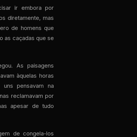
cisar ir embora por
los diretamente, mas
mero de homens que
cio as caçadas que se
gou. As paisagens
eavam àquelas horas
i; uns pensavam na
enas reclamavam por
 mas apesar de tudo
gem de congela-los