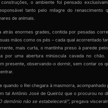
 construções, o ambiente foi pensado exclusiva
 responsável tanto pelo milagre do renascimento 
ares de animais.
ta atrás enormes grades, contida por pesadas cor
 suas mãos como os pés – cada qual acorrentado t
rrente, mais curta, o mantinha preso à parede pel
a por uma abertura minúscula cavada no chão. 
m presente, observando-o dormir, sem contar os qu
entrar.
ite quando o Rei chegara à masmorra, acompanhado p
um tal Antônio José de Queiróz que o procurou no di
O demônio não se estabelecerá!”
, pregava viscera