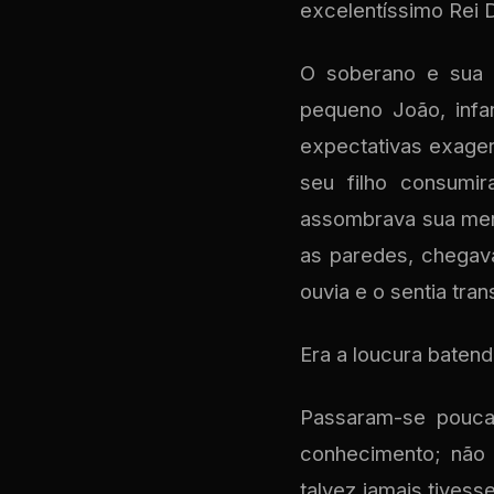
excelentíssimo Rei D
O soberano e sua 
pequeno João, inf
expectativas exage
seu filho consumi
assombrava sua ment
as paredes, chegava
ouvia e o sentia tra
Era a loucura batendo
Passaram-se pouca
conhecimento; não 
talvez jamais tives