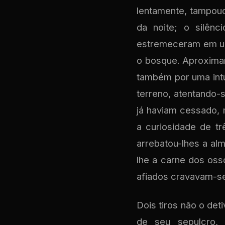
lentamente, tampouc
da noite; o silên
estremeceram em um
o bosque. Aproxima
também por uma intu
terreno, atentando-
já haviam cessado, 
a curiosidade de t
arrebatou-lhes a a
lhe a carne dos oss
afiados cravavam-se
Dois tiros não o det
de seu sepulcro, 