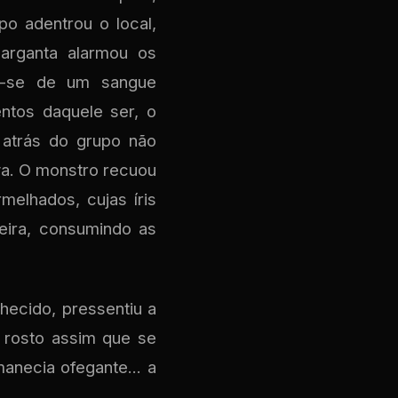
o adentrou o local,
arganta alarmou os
o-se de um sangue
ntos daquele ser, o
atrás do grupo não
va. O monstro recuou
elhados, cujas íris
eira, consumindo as
hecido, pressentiu a
u rosto assim que se
anecia ofegante... a