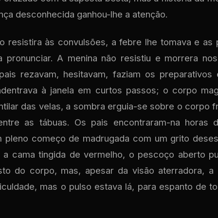
nça desconhecida ganhou-lhe a atenção.
 resistira às convulsões, a febre lhe tomava e as
a pronunciar. A menina não resistiu e morrera no
pais rezavam, hesitavam, faziam os preparativo
dentrava à janela em curtos passos; o corpo mag
ntilar das velas, a sombra erguia-se sobre o corpo f
entre as tábuas. Os pais encontraram-na horas 
 em pleno começo de madrugada com um grito deses
 a cama tingida de vermelho, o pescoço aberto p
to do corpo, mas, apesar da visão aterradora, a
iculdade, mas o pulso estava lá, para espanto de 