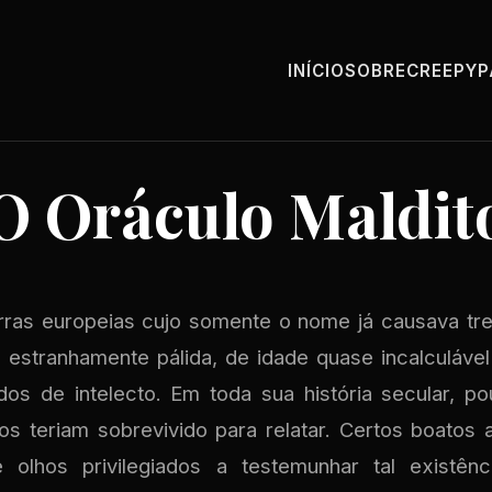
INÍCIO
SOBRE
CREEPY
O Oráculo Maldit
rras europeias cujo somente o nome já causava tr
e estranhamente pálida, de idade quase incalculáv
os de intelecto. Em toda sua história secular, p
os teriam sobrevivido para relatar. Certos boato
 olhos privilegiados a testemunhar tal existên