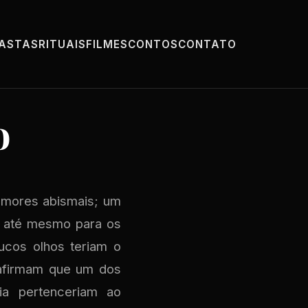
PASTAS
RITUAIS
FILMES
CONTOS
CONTATO
o
emores abismais; um
el até mesmo para os
oucos olhos teriam o
s afirmam que um dos
cia pertenceriam ao