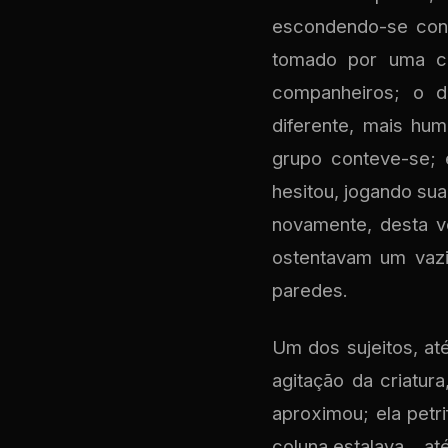
escondendo-se cont
tomado por uma cu
companheiros; o 
diferente, mais hu
grupo conteve-se;
hesitou, jogando su
novamente, desta v
ostentavam um vazi
paredes.
Um dos sujeitos, at
agitação da criatur
aproximou; ela petr
coluna estalava... a