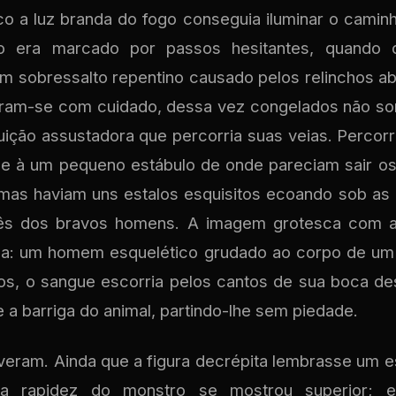
o a luz branda do fogo conseguia iluminar o caminh
cio era marcado por passos hesitantes, quando 
 sobressalto repentino causado pelos relinchos a
ram-se com cuidado, dessa vez congelados não som
ição assustadora que percorria suas veias. Percor
se à um pequeno estábulo de onde pareciam sair os 
mas haviam uns estalos esquisitos ecoando sob as 
rês dos bravos homens. A imagem grotesca com 
lma: um homem esquelético grudado ao corpo de um 
os, o sangue escorria pelos cantos de sua boca de
 a barriga do animal, partindo-lhe sem piedade.
iveram. Ainda que a figura decrépita lembrasse um 
a rapidez do monstro se mostrou superior; en