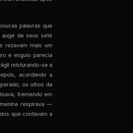
 poucas palavras que
s auge de seus sete
s e rezavam mais um
ro e esguio parecia
rágil misturando-se a
depois, acordando a
perado; os olhos da
ulsava, tremendo em
 menina respirava —
todos que contavam a