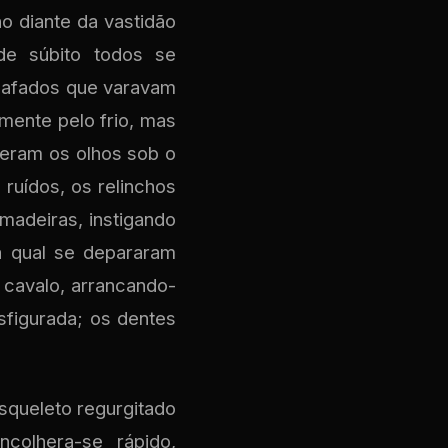
o diante da vastidão
de súbito todos se
bafados que varavam
ente pelo frio, mas
reram os olhos sob o
ruídos, os relinchos
madeiras, instigando
a qual se depararam
cavalo, arrancando-
sfigurada; os dentes
esqueleto regurgitado
colhera-se rápido,