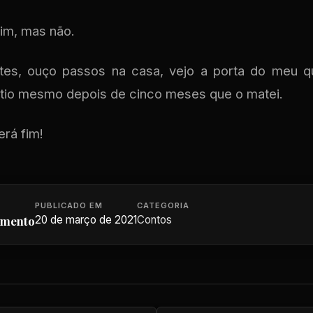
fim, mas não.
ites, ouço passos na casa, vejo a porta do meu qu
 tio mesmo depois de cinco meses que o matei.
erá fim!
PUBLICADO EM
CATEGORIA
imento
20 de março de 2021
Contos