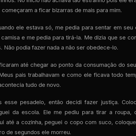
inhos. No início não achava tão estranho pois ele era
s começaram a ficar bizarras de mais para mim.
uando ele estava só, me pedia para sentar em seu
 camisa e me pedia para tirá-la. Me dizia que se co
s. Não podia fazer nada a não ser obedece-lo.
ificaram até chegar ao ponto da consumação do seu 
 Meus pais trabalhavam e como ele ficava todo te
acontecia tudo de novo.
 esse pesadelo, então decidi fazer justiça. Col
uei da escola. Ele me pediu para tirar a roupa, 
Fui até a cozinha, peguei o copo com suco, coloque
tro de segundos ele morreu.