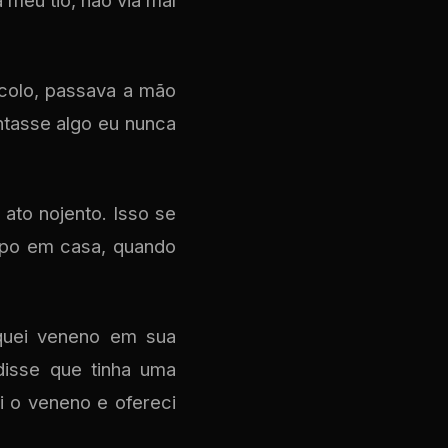
 meu tio, não via mal
 colo, passava a mão
ntasse algo eu nunca
ato nojento. Isso se
mpo em casa, quando
oquei veneno em sua
disse que tinha uma
i o veneno e ofereci