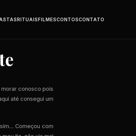
PASTAS
RITUAIS
FILMES
CONTOS
CONTATO
te
o morar conosco pois
aqui até consegui um
assim... Começou com