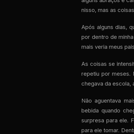
alguns abraços e car
nisso, mas as coisa
Após alguns dias, q
por dentro de minha
mais veria meus pai
As coisas se intens
repetiu por meses.
chegava da escola, 
Não aguentava mais
bebida quando cheg
surpresa para ele. 
para ele tomar. Den