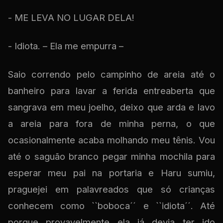
- ME LEVA NO LUGAR DELA!
- Idiota. – Ela me empurra –
Saio correndo pelo campinho de areia até o
banheiro para lavar a ferida entreaberta que
sangrava em meu joelho, deixo que arda e lavo
a areia para fora de minha perna, o que
ocasionalmente acaba molhando meu tênis. Vou
até o saguão branco pegar minha mochila para
esperar meu pai na portaria e Haru sumiu,
praguejei em palavreados que só crianças
conhecem como ``boboca´´ e ``idiota´´. Até
porque provavelmente ela já devia ter ido