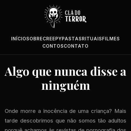
INÍCIO
SOBRE
CREEPYPASTAS
RITUAIS
FILMES
CONTOS
CONTATO
Algo que nunca disse a
ninguém
Onde morre a inocência de uma criança? Mais
tarde descobrimos que não somos tão adultos
porquê achamos às revistas de pornografia dos